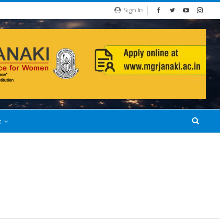
Sign In
்