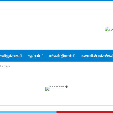
களிருக்காக
கதம்பம்
மக்கள் திலகம்
மணாவின் பக்கங்கள
t attack