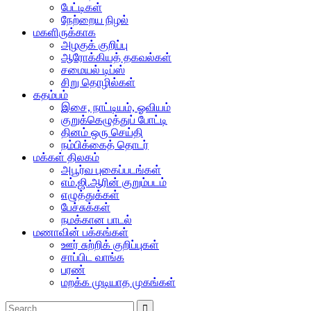
பேட்டிகள்
நேற்றைய நிழல்
மகளிருக்காக
அழகுக் குறிப்பு
ஆரோக்கியத் தகவல்கள்
சமையல் டிப்ஸ்
சிறு தொழில்கள்
கதம்பம்
இசை, நாட்டியம், ஓவியம்
குறுக்கெழுத்துப் போட்டி
தினம் ஒரு செய்தி
நம்பிக்கைத் தொடர்
மக்கள் திலகம்
அபூர்வ புகைப்படங்கள்
எம்.ஜி.ஆரின் குறும்படம்
எழுத்துக்கள்
பேச்சுக்கள்
நமக்கான பாடல்
மணாவின் பக்கங்கள்
ஊர் சுற்றிக் குறிப்புகள்
சாப்பிட வாங்க
பரண்
மறக்க முடியாத முகங்கள்