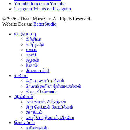
Youtube
Join us on Youtube
Instagram
Join us on Instagram
© 2026 - Thaaii Magazine. All Rights Reserved.
Website Design:
BetterStudio
நாட்டு நடப்பு
இந்தியா
தமிழ்நாடு
உலகம்
கல்வி
சமூகம்
க்ரைம்
விளையாட்டு
சினிமா
அரிய புகைப்படங்கள்
பிரபலங்களின் நேர்காணல்கள்
திரை விமர்சனம்
ஆன்மிகம்
மகான்கள், சித்தர்கள்
சிறு தெய்வக் கோயில்கள்
சோதிடம்
சொற்பொழிவுகள், வீடியோ
இலக்கியம்
கவிதைகள்