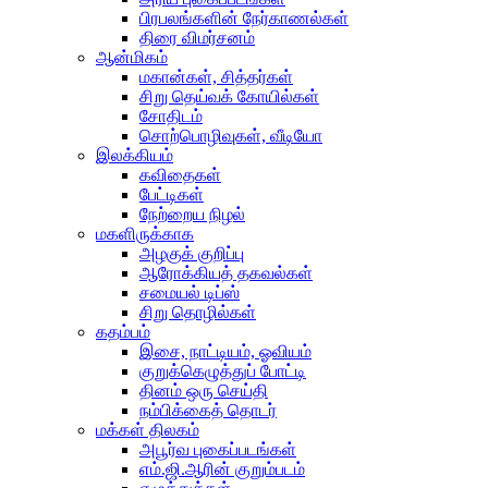
பிரபலங்களின் நேர்காணல்கள்
திரை விமர்சனம்
ஆன்மிகம்
மகான்கள், சித்தர்கள்
சிறு தெய்வக் கோயில்கள்
சோதிடம்
சொற்பொழிவுகள், வீடியோ
இலக்கியம்
கவிதைகள்
பேட்டிகள்
நேற்றைய நிழல்
மகளிருக்காக
அழகுக் குறிப்பு
ஆரோக்கியத் தகவல்கள்
சமையல் டிப்ஸ்
சிறு தொழில்கள்
கதம்பம்
இசை, நாட்டியம், ஓவியம்
குறுக்கெழுத்துப் போட்டி
தினம் ஒரு செய்தி
நம்பிக்கைத் தொடர்
மக்கள் திலகம்
அபூர்வ புகைப்படங்கள்
எம்.ஜி.ஆரின் குறும்படம்