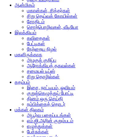
ஆன்மிகம்
மகான்கள், சித்தர்கள்
சிறு தெய்வக் கோயில்கள்
சோதிடம்
சொற்பொழிவுகள், வீடியோ
இலக்கியம்
கவிதைகள்
பேட்டிகள்
நேற்றைய நிழல்
மகளிருக்காக
அழகுக் குறிப்பு
ஆரோக்கியத் தகவல்கள்
சமையல் டிப்ஸ்
சிறு தொழில்கள்
கதம்பம்
இசை, நாட்டியம், ஓவியம்
குறுக்கெழுத்துப் போட்டி
தினம் ஒரு செய்தி
நம்பிக்கைத் தொடர்
மக்கள் திலகம்
அபூர்வ புகைப்படங்கள்
எம்.ஜி.ஆரின் குறும்படம்
எழுத்துக்கள்
பேச்சுக்கள்