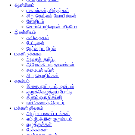
ஆன்மிகம்
மகான்கள், சித்தர்கள்
சிறு தெய்வக் கோயில்கள்
சோதிடம்
சொற்பொழிவுகள், வீடியோ
இலக்கியம்
கவிதைகள்
பேட்டிகள்
நேற்றைய நிழல்
மகளிருக்காக
அழகுக் குறிப்பு
ஆரோக்கியத் தகவல்கள்
சமையல் டிப்ஸ்
சிறு தொழில்கள்
கதம்பம்
இசை, நாட்டியம், ஓவியம்
குறுக்கெழுத்துப் போட்டி
தினம் ஒரு செய்தி
நம்பிக்கைத் தொடர்
மக்கள் திலகம்
அபூர்வ புகைப்படங்கள்
எம்.ஜி.ஆரின் குறும்படம்
எழுத்துக்கள்
பேச்சுக்கள்