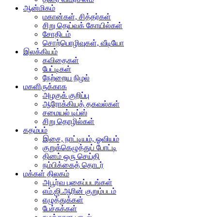
ஆன்மிகம்
மகான்கள், சித்தர்கள்
சிறு தெய்வக் கோயில்கள்
சோதிடம்
சொற்பொழிவுகள், வீடியோ
இலக்கியம்
கவிதைகள்
பேட்டிகள்
நேற்றைய நிழல்
மகளிருக்காக
அழகுக் குறிப்பு
ஆரோக்கியத் தகவல்கள்
சமையல் டிப்ஸ்
சிறு தொழில்கள்
கதம்பம்
இசை, நாட்டியம், ஓவியம்
குறுக்கெழுத்துப் போட்டி
தினம் ஒரு செய்தி
நம்பிக்கைத் தொடர்
மக்கள் திலகம்
அபூர்வ புகைப்படங்கள்
எம்.ஜி.ஆரின் குறும்படம்
எழுத்துக்கள்
பேச்சுக்கள்