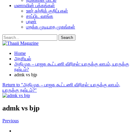
நமக்கான பாடல்
மணாவின் பக்கங்கள்
ஊர் சுற்றிக் குறிப்புகள்
சாப்பிட வாங்க
பரண்
மறக்க முடியாத முகங்கள்
Home
அரசியல்
அதிமுக – பாஜக கூட்டணி விரிசல்: யாருக்கு லாபம், யாருக்கு
நஷ்டம்?
admk vs bjp
Return to "அதிமுக – பாஜக கூட்டணி விரிசல்: யாருக்கு லாபம்,
யாருக்கு நஷ்டம்?"
admk vs bjp
Previous