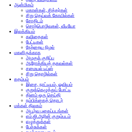
ஆன்மிகம்
மகான்கள், சித்தர்கள்
சிறு தெய்வக் கோயில்கள்
சோதிடம்
சொற்பொழிவுகள், வீடியோ
இலக்கியம்
கவிதைகள்
பேட்டிகள்
நேற்றைய நிழல்
மகளிருக்காக
அழகுக் குறிப்பு
ஆரோக்கியத் தகவல்கள்
சமையல் டிப்ஸ்
சிறு தொழில்கள்
கதம்பம்
இசை, நாட்டியம், ஓவியம்
குறுக்கெழுத்துப் போட்டி
தினம் ஒரு செய்தி
நம்பிக்கைத் தொடர்
மக்கள் திலகம்
அபூர்வ புகைப்படங்கள்
எம்.ஜி.ஆரின் குறும்படம்
எழுத்துக்கள்
பேச்சுக்கள்