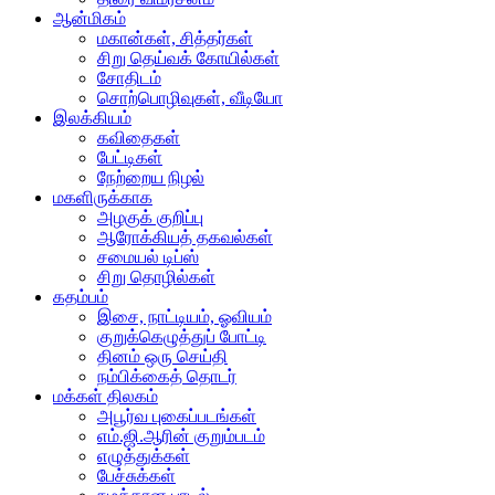
ஆன்மிகம்
மகான்கள், சித்தர்கள்
சிறு தெய்வக் கோயில்கள்
சோதிடம்
சொற்பொழிவுகள், வீடியோ
இலக்கியம்
கவிதைகள்
பேட்டிகள்
நேற்றைய நிழல்
மகளிருக்காக
அழகுக் குறிப்பு
ஆரோக்கியத் தகவல்கள்
சமையல் டிப்ஸ்
சிறு தொழில்கள்
கதம்பம்
இசை, நாட்டியம், ஓவியம்
குறுக்கெழுத்துப் போட்டி
தினம் ஒரு செய்தி
நம்பிக்கைத் தொடர்
மக்கள் திலகம்
அபூர்வ புகைப்படங்கள்
எம்.ஜி.ஆரின் குறும்படம்
எழுத்துக்கள்
பேச்சுக்கள்