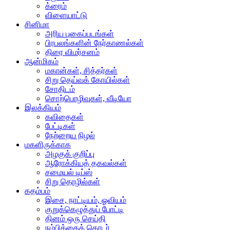
க்ரைம்
விளையாட்டு
சினிமா
அரிய புகைப்படங்கள்
பிரபலங்களின் நேர்காணல்கள்
திரை விமர்சனம்
ஆன்மிகம்
மகான்கள், சித்தர்கள்
சிறு தெய்வக் கோயில்கள்
சோதிடம்
சொற்பொழிவுகள், வீடியோ
இலக்கியம்
கவிதைகள்
பேட்டிகள்
நேற்றைய நிழல்
மகளிருக்காக
அழகுக் குறிப்பு
ஆரோக்கியத் தகவல்கள்
சமையல் டிப்ஸ்
சிறு தொழில்கள்
கதம்பம்
இசை, நாட்டியம், ஓவியம்
குறுக்கெழுத்துப் போட்டி
தினம் ஒரு செய்தி
நம்பிக்கைத் தொடர்