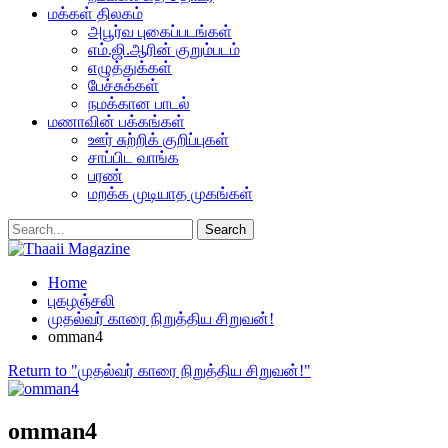
மக்கள் திலகம்
அபூர்வ புகைப்படங்கள்
எம்.ஜி.ஆரின் குறும்படம்
எழுத்துக்கள்
பேச்சுக்கள்
நமக்கான பாடல்
மணாவின் பக்கங்கள்
ஊர் சுற்றிக் குறிப்புகள்
சாப்பிட வாங்க
பரண்
மறக்க முடியாத முகங்கள்
Home
புகழஞ்சலி
முதல்வர் காரை நிறுத்திய சிறுவன்!
omman4
Return to "முதல்வர் காரை நிறுத்திய சிறுவன்!"
omman4