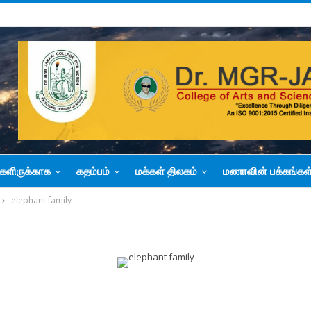
களிருக்காக
கதம்பம்
மக்கள் திலகம்
மணாவின் பக்கங்கள
elephant family