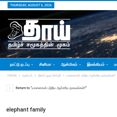
THURSDAY, AUGUST 6, 2026
நாட்டு நடப்பு
சினிமா
ஆன்மிகம்
இலக்கியம்
ம
Home
கதம்பம்
தினம் ஒரு செய்தி
யானைகள் பற்றிய ஆச்சரிய தகவல்கள்!
Return to "யானைகள் பற்றிய ஆச்சரிய தகவல்கள்!"
elephant family