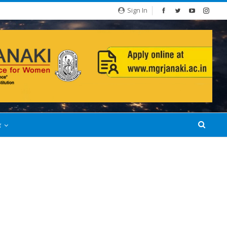
Sign In
்