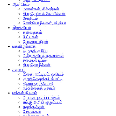
ஆன்மிகம்
மகான்கள், சித்தர்கள்
சிறு தெய்வக் கோயில்கள்
சோதிடம்
சொற்பொழிவுகள், வீடியோ
இலக்கியம்
கவிதைகள்
பேட்டிகள்
நேற்றைய நிழல்
மகளிருக்காக
அழகுக் குறிப்பு
ஆரோக்கியத் தகவல்கள்
சமையல் டிப்ஸ்
சிறு தொழில்கள்
கதம்பம்
இசை, நாட்டியம், ஓவியம்
குறுக்கெழுத்துப் போட்டி
தினம் ஒரு செய்தி
நம்பிக்கைத் தொடர்
மக்கள் திலகம்
அபூர்வ புகைப்படங்கள்
எம்.ஜி.ஆரின் குறும்படம்
எழுத்துக்கள்
பேச்சுக்கள்