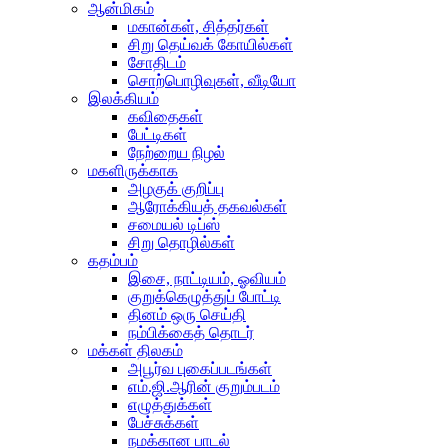
ஆன்மிகம்
மகான்கள், சித்தர்கள்
சிறு தெய்வக் கோயில்கள்
சோதிடம்
சொற்பொழிவுகள், வீடியோ
இலக்கியம்
கவிதைகள்
பேட்டிகள்
நேற்றைய நிழல்
மகளிருக்காக
அழகுக் குறிப்பு
ஆரோக்கியத் தகவல்கள்
சமையல் டிப்ஸ்
சிறு தொழில்கள்
கதம்பம்
இசை, நாட்டியம், ஓவியம்
குறுக்கெழுத்துப் போட்டி
தினம் ஒரு செய்தி
நம்பிக்கைத் தொடர்
மக்கள் திலகம்
அபூர்வ புகைப்படங்கள்
எம்.ஜி.ஆரின் குறும்படம்
எழுத்துக்கள்
பேச்சுக்கள்
நமக்கான பாடல்