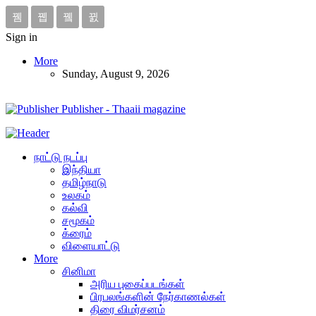
Sign in
More
Sunday, August 9, 2026
Publisher - Thaaii magazine
நாட்டு நடப்பு
இந்தியா
தமிழ்நாடு
உலகம்
கல்வி
சமூகம்
க்ரைம்
விளையாட்டு
More
சினிமா
அரிய புகைப்படங்கள்
பிரபலங்களின் நேர்காணல்கள்
திரை விமர்சனம்