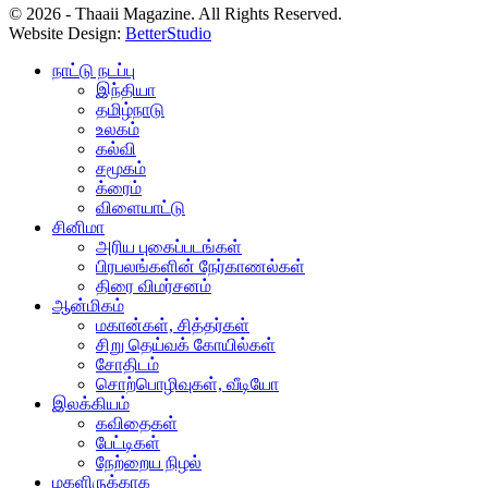
© 2026 - Thaaii Magazine. All Rights Reserved.
Website Design:
BetterStudio
நாட்டு நடப்பு
இந்தியா
தமிழ்நாடு
உலகம்
கல்வி
சமூகம்
க்ரைம்
விளையாட்டு
சினிமா
அரிய புகைப்படங்கள்
பிரபலங்களின் நேர்காணல்கள்
திரை விமர்சனம்
ஆன்மிகம்
மகான்கள், சித்தர்கள்
சிறு தெய்வக் கோயில்கள்
சோதிடம்
சொற்பொழிவுகள், வீடியோ
இலக்கியம்
கவிதைகள்
பேட்டிகள்
நேற்றைய நிழல்
மகளிருக்காக