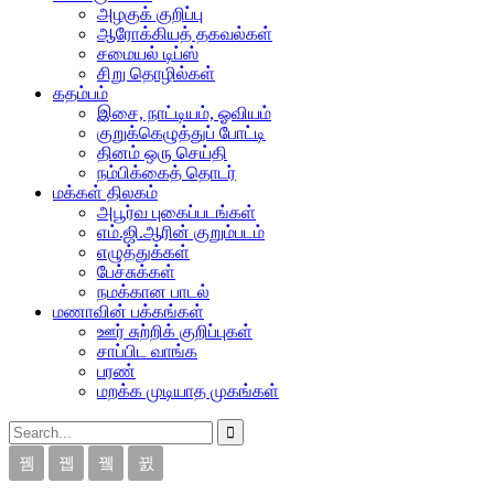
அழகுக் குறிப்பு
ஆரோக்கியத் தகவல்கள்
சமையல் டிப்ஸ்
சிறு தொழில்கள்
கதம்பம்
இசை, நாட்டியம், ஓவியம்
குறுக்கெழுத்துப் போட்டி
தினம் ஒரு செய்தி
நம்பிக்கைத் தொடர்
மக்கள் திலகம்
அபூர்வ புகைப்படங்கள்
எம்.ஜி.ஆரின் குறும்படம்
எழுத்துக்கள்
பேச்சுக்கள்
நமக்கான பாடல்
மணாவின் பக்கங்கள்
ஊர் சுற்றிக் குறிப்புகள்
சாப்பிட வாங்க
பரண்
மறக்க முடியாத முகங்கள்