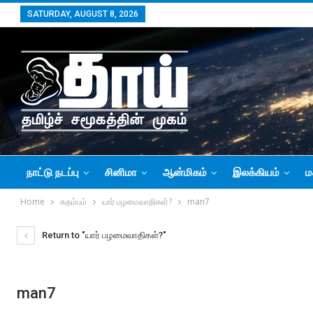
SATURDAY, AUGUST 8, 2026
நாட்டு நடப்பு
சினிமா
ஆன்மிகம்
இலக்கியம்
ம
Home
கதம்பம்
யார் பழமைவாதிகள்?
man7
Return to "யார் பழமைவாதிகள்?"
man7