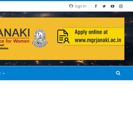
Sign In
்