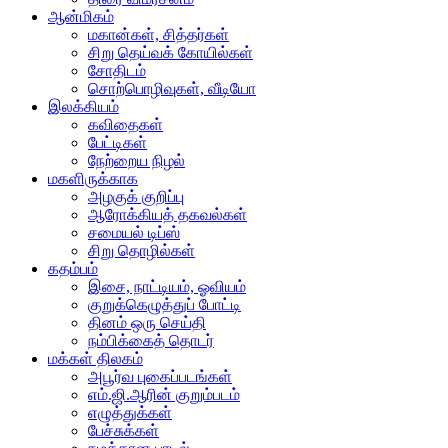
ஆன்மிகம்
மகான்கள், சித்தர்கள்
சிறு தெய்வக் கோயில்கள்
சோதிடம்
சொற்பொழிவுகள், வீடியோ
இலக்கியம்
கவிதைகள்
பேட்டிகள்
நேற்றைய நிழல்
மகளிருக்காக
அழகுக் குறிப்பு
ஆரோக்கியத் தகவல்கள்
சமையல் டிப்ஸ்
சிறு தொழில்கள்
கதம்பம்
இசை, நாட்டியம், ஓவியம்
குறுக்கெழுத்துப் போட்டி
தினம் ஒரு செய்தி
நம்பிக்கைத் தொடர்
மக்கள் திலகம்
அபூர்வ புகைப்படங்கள்
எம்.ஜி.ஆரின் குறும்படம்
எழுத்துக்கள்
பேச்சுக்கள்