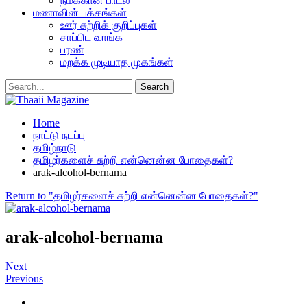
நமக்கான பாடல்
மணாவின் பக்கங்கள்
ஊர் சுற்றிக் குறிப்புகள்
சாப்பிட வாங்க
பரண்
மறக்க முடியாத முகங்கள்
Home
நாட்டு நடப்பு
தமிழ்நாடு
தமிழர்களைச் சுற்றி என்னென்ன போதைகள்?
arak-alcohol-bernama
Return to "தமிழர்களைச் சுற்றி என்னென்ன போதைகள்?"
arak-alcohol-bernama
Next
Previous