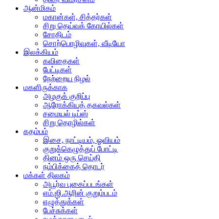
ஆன்மிகம்
மகான்கள், சித்தர்கள்
சிறு தெய்வக் கோயில்கள்
சோதிடம்
சொற்பொழிவுகள், வீடியோ
இலக்கியம்
கவிதைகள்
பேட்டிகள்
நேற்றைய நிழல்
மகளிருக்காக
அழகுக் குறிப்பு
ஆரோக்கியத் தகவல்கள்
சமையல் டிப்ஸ்
சிறு தொழில்கள்
கதம்பம்
இசை, நாட்டியம், ஓவியம்
குறுக்கெழுத்துப் போட்டி
தினம் ஒரு செய்தி
நம்பிக்கைத் தொடர்
மக்கள் திலகம்
அபூர்வ புகைப்படங்கள்
எம்.ஜி.ஆரின் குறும்படம்
எழுத்துக்கள்
பேச்சுக்கள்