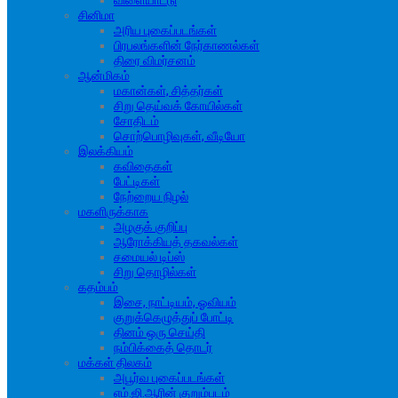
விளையாட்டு
சினிமா
அரிய புகைப்படங்கள்
பிரபலங்களின் நேர்காணல்கள்
திரை விமர்சனம்
ஆன்மிகம்
மகான்கள், சித்தர்கள்
சிறு தெய்வக் கோயில்கள்
சோதிடம்
சொற்பொழிவுகள், வீடியோ
இலக்கியம்
கவிதைகள்
பேட்டிகள்
நேற்றைய நிழல்
மகளிருக்காக
அழகுக் குறிப்பு
ஆரோக்கியத் தகவல்கள்
சமையல் டிப்ஸ்
சிறு தொழில்கள்
கதம்பம்
இசை, நாட்டியம், ஓவியம்
குறுக்கெழுத்துப் போட்டி
தினம் ஒரு செய்தி
நம்பிக்கைத் தொடர்
மக்கள் திலகம்
அபூர்வ புகைப்படங்கள்
எம்.ஜி.ஆரின் குறும்படம்