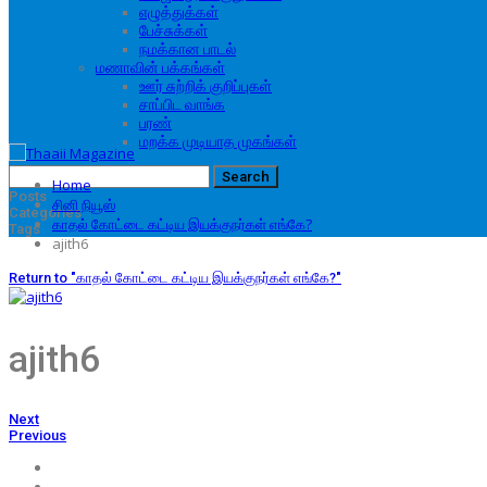
எழுத்துக்கள்
பேச்சுக்கள்
நமக்கான பாடல்
மணாவின் பக்கங்கள்
ஊர் சுற்றிக் குறிப்புகள்
சாப்பிட வாங்க
பரண்
மறக்க முடியாத முகங்கள்
Home
Posts
சினி நியூஸ்
Categories
காதல் கோட்டை கட்டிய இயக்குநர்கள் எங்கே?
Tags
ajith6
Return to "காதல் கோட்டை கட்டிய இயக்குநர்கள் எங்கே?"
ajith6
Next
Previous