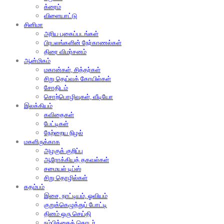
க்ரைம்
விளையாட்டு
சினிமா
அரிய புகைப்படங்கள்
பிரபலங்களின் நேர்காணல்கள்
திரை விமர்சனம்
ஆன்மிகம்
மகான்கள், சித்தர்கள்
சிறு தெய்வக் கோயில்கள்
சோதிடம்
சொற்பொழிவுகள், வீடியோ
இலக்கியம்
கவிதைகள்
பேட்டிகள்
நேற்றைய நிழல்
மகளிருக்காக
அழகுக் குறிப்பு
ஆரோக்கியத் தகவல்கள்
சமையல் டிப்ஸ்
சிறு தொழில்கள்
கதம்பம்
இசை, நாட்டியம், ஓவியம்
குறுக்கெழுத்துப் போட்டி
தினம் ஒரு செய்தி
நம்பிக்கைத் தொடர்