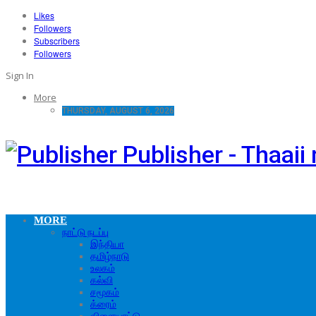
Likes
Followers
Subscribers
Followers
Sign In
More
THURSDAY, AUGUST 6, 2026
Publisher - Thaai
MORE
நாட்டு நடப்பு
இந்தியா
தமிழ்நாடு
உலகம்
கல்வி
சமூகம்
க்ரைம்