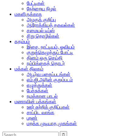
பேட்டிகள்
நேற்றைய நிழல்
மகளிருக்காக
அழகுக் குறிப்பு
ஆரோக்கியத் தகவல்கள்
சமையல் டிப்ஸ்
சிறு தொழில்கள்
கதம்பம்
இசை, நாட்டியம், ஓவியம்
குறுக்கெழுத்துப் போட்டி
தினம் ஒரு செய்தி
நம்பிக்கைத் தொடர்
மக்கள் திலகம்
அபூர்வ புகைப்படங்கள்
எம்.ஜி.ஆரின் குறும்படம்
எழுத்துக்கள்
பேச்சுக்கள்
நமக்கான பாடல்
மணாவின் பக்கங்கள்
ஊர் சுற்றிக் குறிப்புகள்
சாப்பிட வாங்க
பரண்
மறக்க முடியாத முகங்கள்