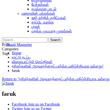
எழுத்துக்கள்
பேச்சுக்கள்
நமக்கான பாடல்
மணாவின் பக்கங்கள்
ஊர் சுற்றிக் குறிப்புகள்
சாப்பிட வாங்க
பரண்
மறக்க முடியாத முகங்கள்
Posts
Categories
Home
Tags
நாட்டு நடப்பு
விளையாட்டுச் செய்திகள்
ரசிகர்களின் ஆரவாரத்தைப் பார்க்க மகிழ்ச்சியாக உள்ளது!
faruk
Return to "ரசிகர்களின் ஆரவாரத்தைப் பார்க்க மகிழ்ச்சியாக உள்ளது
faruk
Facebook
Join us on Facebook
Twitter
Join us on Twitter