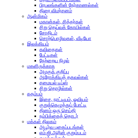
பிரபலங்களின் நேர்காணல்கள்
திரை விமர்சனம்
ஆன்மிகம்
மகான்கள், சித்தர்கள்
சிறு தெய்வக் கோயில்கள்
சோதிடம்
சொற்பொழிவுகள், வீடியோ
இலக்கியம்
கவிதைகள்
பேட்டிகள்
நேற்றைய நிழல்
மகளிருக்காக
அழகுக் குறிப்பு
ஆரோக்கியத் தகவல்கள்
சமையல் டிப்ஸ்
சிறு தொழில்கள்
கதம்பம்
இசை, நாட்டியம், ஓவியம்
குறுக்கெழுத்துப் போட்டி
தினம் ஒரு செய்தி
நம்பிக்கைத் தொடர்
மக்கள் திலகம்
அபூர்வ புகைப்படங்கள்
எம்.ஜி.ஆரின் குறும்படம்