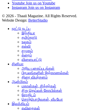
Youtube
Join us on Youtube
Instagram
Join us on Instagram
© 2026 - Thaaii Magazine. All Rights Reserved.
Website Design:
BetterStudio
நாட்டு நடப்பு
இந்தியா
தமிழ்நாடு
உலகம்
கல்வி
சமூகம்
க்ரைம்
விளையாட்டு
சினிமா
அரிய புகைப்படங்கள்
பிரபலங்களின் நேர்காணல்கள்
திரை விமர்சனம்
ஆன்மிகம்
மகான்கள், சித்தர்கள்
சிறு தெய்வக் கோயில்கள்
சோதிடம்
சொற்பொழிவுகள், வீடியோ
இலக்கியம்
கவிதைகள்