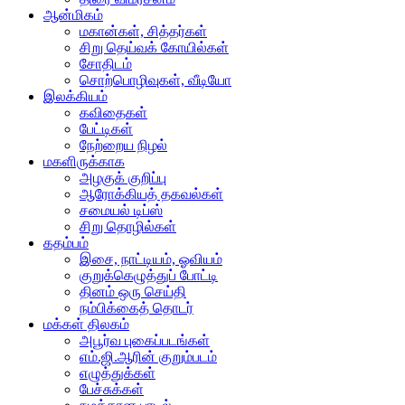
ஆன்மிகம்
மகான்கள், சித்தர்கள்
சிறு தெய்வக் கோயில்கள்
சோதிடம்
சொற்பொழிவுகள், வீடியோ
இலக்கியம்
கவிதைகள்
பேட்டிகள்
நேற்றைய நிழல்
மகளிருக்காக
அழகுக் குறிப்பு
ஆரோக்கியத் தகவல்கள்
சமையல் டிப்ஸ்
சிறு தொழில்கள்
கதம்பம்
இசை, நாட்டியம், ஓவியம்
குறுக்கெழுத்துப் போட்டி
தினம் ஒரு செய்தி
நம்பிக்கைத் தொடர்
மக்கள் திலகம்
அபூர்வ புகைப்படங்கள்
எம்.ஜி.ஆரின் குறும்படம்
எழுத்துக்கள்
பேச்சுக்கள்