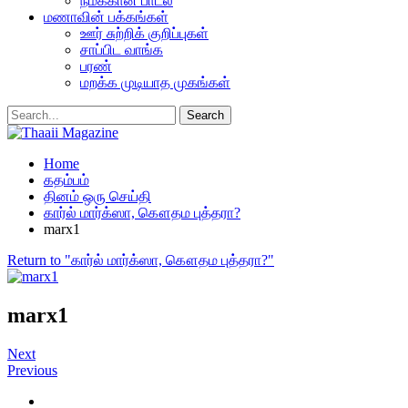
நமக்கான பாடல்
மணாவின் பக்கங்கள்
ஊர் சுற்றிக் குறிப்புகள்
சாப்பிட வாங்க
பரண்
மறக்க முடியாத முகங்கள்
Home
கதம்பம்
தினம் ஒரு செய்தி
கார்ல் மார்க்ஸா, கௌதம புத்தரா?
marx1
Return to "கார்ல் மார்க்ஸா, கௌதம புத்தரா?"
marx1
Next
Previous