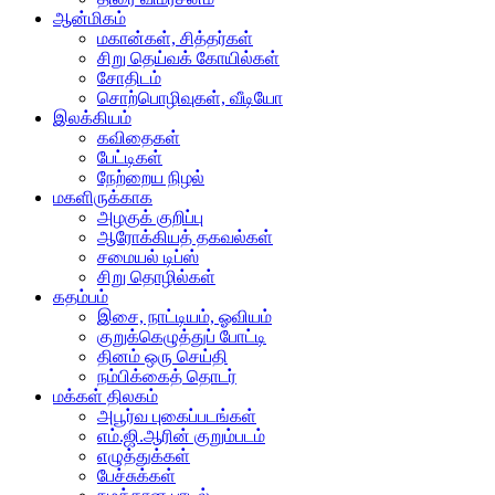
ஆன்மிகம்
மகான்கள், சித்தர்கள்
சிறு தெய்வக் கோயில்கள்
சோதிடம்
சொற்பொழிவுகள், வீடியோ
இலக்கியம்
கவிதைகள்
பேட்டிகள்
நேற்றைய நிழல்
மகளிருக்காக
அழகுக் குறிப்பு
ஆரோக்கியத் தகவல்கள்
சமையல் டிப்ஸ்
சிறு தொழில்கள்
கதம்பம்
இசை, நாட்டியம், ஓவியம்
குறுக்கெழுத்துப் போட்டி
தினம் ஒரு செய்தி
நம்பிக்கைத் தொடர்
மக்கள் திலகம்
அபூர்வ புகைப்படங்கள்
எம்.ஜி.ஆரின் குறும்படம்
எழுத்துக்கள்
பேச்சுக்கள்