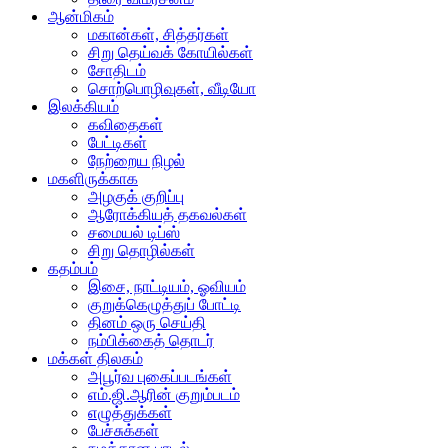
ஆன்மிகம்
மகான்கள், சித்தர்கள்
சிறு தெய்வக் கோயில்கள்
சோதிடம்
சொற்பொழிவுகள், வீடியோ
இலக்கியம்
கவிதைகள்
பேட்டிகள்
நேற்றைய நிழல்
மகளிருக்காக
அழகுக் குறிப்பு
ஆரோக்கியத் தகவல்கள்
சமையல் டிப்ஸ்
சிறு தொழில்கள்
கதம்பம்
இசை, நாட்டியம், ஓவியம்
குறுக்கெழுத்துப் போட்டி
தினம் ஒரு செய்தி
நம்பிக்கைத் தொடர்
மக்கள் திலகம்
அபூர்வ புகைப்படங்கள்
எம்.ஜி.ஆரின் குறும்படம்
எழுத்துக்கள்
பேச்சுக்கள்