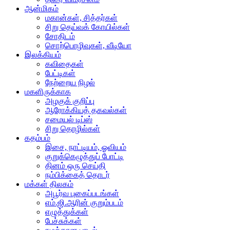
ஆன்மிகம்
மகான்கள், சித்தர்கள்
சிறு தெய்வக் கோயில்கள்
சோதிடம்
சொற்பொழிவுகள், வீடியோ
இலக்கியம்
கவிதைகள்
பேட்டிகள்
நேற்றைய நிழல்
மகளிருக்காக
அழகுக் குறிப்பு
ஆரோக்கியத் தகவல்கள்
சமையல் டிப்ஸ்
சிறு தொழில்கள்
கதம்பம்
இசை, நாட்டியம், ஓவியம்
குறுக்கெழுத்துப் போட்டி
தினம் ஒரு செய்தி
நம்பிக்கைத் தொடர்
மக்கள் திலகம்
அபூர்வ புகைப்படங்கள்
எம்.ஜி.ஆரின் குறும்படம்
எழுத்துக்கள்
பேச்சுக்கள்