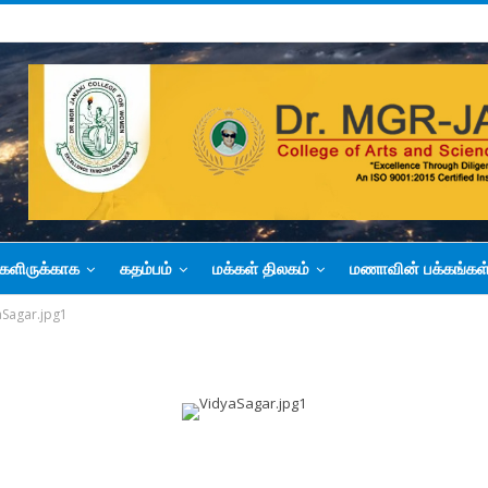
களிருக்காக
கதம்பம்
மக்கள் திலகம்
மணாவின் பக்கங்கள
aSagar.jpg1