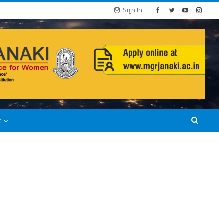
Sign In
்