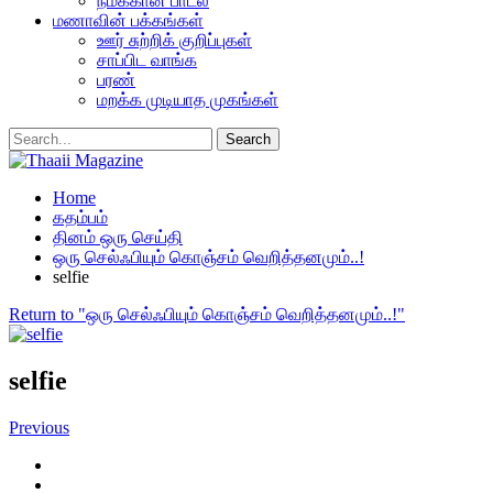
நமக்கான பாடல்
மணாவின் பக்கங்கள்
ஊர் சுற்றிக் குறிப்புகள்
சாப்பிட வாங்க
பரண்
மறக்க முடியாத முகங்கள்
Home
கதம்பம்
தினம் ஒரு செய்தி
ஒரு செல்ஃபியும் கொஞ்சம் வெறித்தனமும்..!
selfie
Return to "ஒரு செல்ஃபியும் கொஞ்சம் வெறித்தனமும்..!"
selfie
Previous