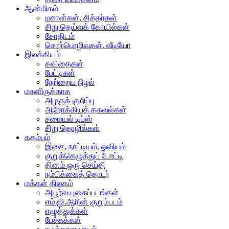
ஆன்மிகம்
மகான்கள், சித்தர்கள்
சிறு தெய்வக் கோயில்கள்
சோதிடம்
சொற்பொழிவுகள், வீடியோ
இலக்கியம்
கவிதைகள்
பேட்டிகள்
நேற்றைய நிழல்
மகளிருக்காக
அழகுக் குறிப்பு
ஆரோக்கியத் தகவல்கள்
சமையல் டிப்ஸ்
சிறு தொழில்கள்
கதம்பம்
இசை, நாட்டியம், ஓவியம்
குறுக்கெழுத்துப் போட்டி
தினம் ஒரு செய்தி
நம்பிக்கைத் தொடர்
மக்கள் திலகம்
அபூர்வ புகைப்படங்கள்
எம்.ஜி.ஆரின் குறும்படம்
எழுத்துக்கள்
பேச்சுக்கள்