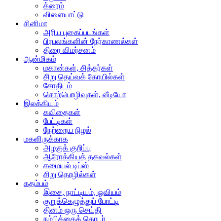
க்ரைம்
விளையாட்டு
சினிமா
அரிய புகைப்படங்கள்
பிரபலங்களின் நேர்காணல்கள்
திரை விமர்சனம்
ஆன்மிகம்
மகான்கள், சித்தர்கள்
சிறு தெய்வக் கோயில்கள்
சோதிடம்
சொற்பொழிவுகள், வீடியோ
இலக்கியம்
கவிதைகள்
பேட்டிகள்
நேற்றைய நிழல்
மகளிருக்காக
அழகுக் குறிப்பு
ஆரோக்கியத் தகவல்கள்
சமையல் டிப்ஸ்
சிறு தொழில்கள்
கதம்பம்
இசை, நாட்டியம், ஓவியம்
குறுக்கெழுத்துப் போட்டி
தினம் ஒரு செய்தி
நம்பிக்கைத் தொடர்