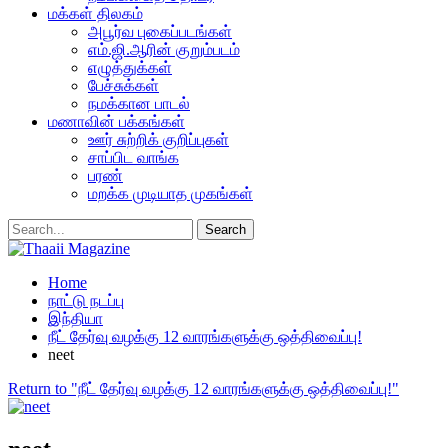
மக்கள் திலகம்
அபூர்வ புகைப்படங்கள்
எம்.ஜி.ஆரின் குறும்படம்
எழுத்துக்கள்
பேச்சுக்கள்
நமக்கான பாடல்
மணாவின் பக்கங்கள்
ஊர் சுற்றிக் குறிப்புகள்
சாப்பிட வாங்க
பரண்
மறக்க முடியாத முகங்கள்
Home
நாட்டு நடப்பு
இந்தியா
நீட் தேர்வு வழக்கு 12 வாரங்களுக்கு ஒத்திவைப்பு!
neet
Return to "நீட் தேர்வு வழக்கு 12 வாரங்களுக்கு ஒத்திவைப்பு!"