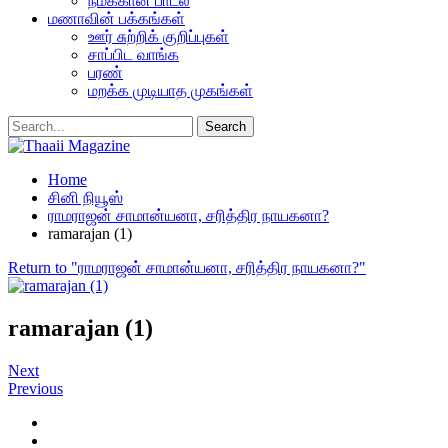
நமக்கான பாடல்
மணாவின் பக்கங்கள்
ஊர் சுற்றிக் குறிப்புகள்
சாப்பிட வாங்க
பரண்
மறக்க முடியாத முகங்கள்
Home
சினி நியூஸ்
ராமராஜன் சாமான்யனா, சரித்திர நாயகனா?
ramarajan (1)
Return to "ராமராஜன் சாமான்யனா, சரித்திர நாயகனா?"
ramarajan (1)
Next
Previous