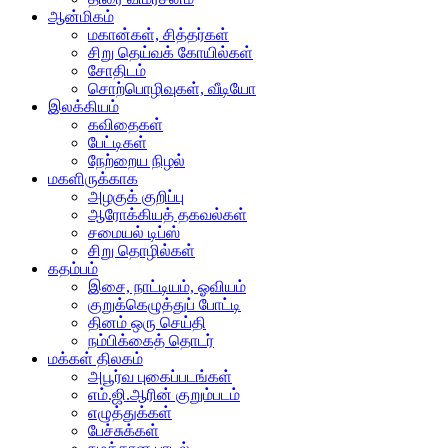
ஆன்மிகம்
மகான்கள், சித்தர்கள்
சிறு தெய்வக் கோயில்கள்
சோதிடம்
சொற்பொழிவுகள், வீடியோ
இலக்கியம்
கவிதைகள்
பேட்டிகள்
நேற்றைய நிழல்
மகளிருக்காக
அழகுக் குறிப்பு
ஆரோக்கியத் தகவல்கள்
சமையல் டிப்ஸ்
சிறு தொழில்கள்
கதம்பம்
இசை, நாட்டியம், ஓவியம்
குறுக்கெழுத்துப் போட்டி
தினம் ஒரு செய்தி
நம்பிக்கைத் தொடர்
மக்கள் திலகம்
அபூர்வ புகைப்படங்கள்
எம்.ஜி.ஆரின் குறும்படம்
எழுத்துக்கள்
பேச்சுக்கள்