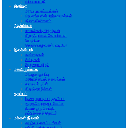
விளையாட்டு
சினிமா
அரிய புகைப்படங்கள்
பிரபலங்களின் நேர்காணல்கள்
திரை விமர்சனம்
ஆன்மிகம்
மகான்கள், சித்தர்கள்
சிறு தெய்வக் கோயில்கள்
சோதிடம்
சொற்பொழிவுகள், வீடியோ
இலக்கியம்
கவிதைகள்
பேட்டிகள்
நேற்றைய நிழல்
மகளிருக்காக
அழகுக் குறிப்பு
ஆரோக்கியத் தகவல்கள்
சமையல் டிப்ஸ்
சிறு தொழில்கள்
கதம்பம்
இசை, நாட்டியம், ஓவியம்
குறுக்கெழுத்துப் போட்டி
தினம் ஒரு செய்தி
நம்பிக்கைத் தொடர்
மக்கள் திலகம்
அபூர்வ புகைப்படங்கள்
எம்.ஜி.ஆரின் குறும்படம்