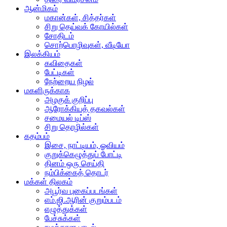
ஆன்மிகம்
மகான்கள், சித்தர்கள்
சிறு தெய்வக் கோயில்கள்
சோதிடம்
சொற்பொழிவுகள், வீடியோ
இலக்கியம்
கவிதைகள்
பேட்டிகள்
நேற்றைய நிழல்
மகளிருக்காக
அழகுக் குறிப்பு
ஆரோக்கியத் தகவல்கள்
சமையல் டிப்ஸ்
சிறு தொழில்கள்
கதம்பம்
இசை, நாட்டியம், ஓவியம்
குறுக்கெழுத்துப் போட்டி
தினம் ஒரு செய்தி
நம்பிக்கைத் தொடர்
மக்கள் திலகம்
அபூர்வ புகைப்படங்கள்
எம்.ஜி.ஆரின் குறும்படம்
எழுத்துக்கள்
பேச்சுக்கள்