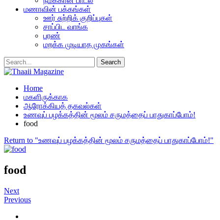
நமக்கான பாடல்
மணாவின் பக்கங்கள்
ஊர் சுற்றிக் குறிப்புகள்
சாப்பிட வாங்க
பரண்
மறக்க முடியாத முகங்கள்
Home
மகளிருக்காக
ஆரோக்கியத் தகவல்கள்
உணவுப் பழக்கத்தின் மூலம் சருமத்தைப் பாதுகாப்போம்!
food
Return to "உணவுப் பழக்கத்தின் மூலம் சருமத்தைப் பாதுகாப்போம்!"
food
Next
Previous