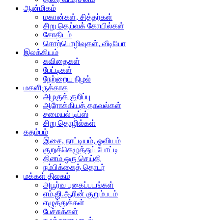
ஆன்மிகம்
மகான்கள், சித்தர்கள்
சிறு தெய்வக் கோயில்கள்
சோதிடம்
சொற்பொழிவுகள், வீடியோ
இலக்கியம்
கவிதைகள்
பேட்டிகள்
நேற்றைய நிழல்
மகளிருக்காக
அழகுக் குறிப்பு
ஆரோக்கியத் தகவல்கள்
சமையல் டிப்ஸ்
சிறு தொழில்கள்
கதம்பம்
இசை, நாட்டியம், ஓவியம்
குறுக்கெழுத்துப் போட்டி
தினம் ஒரு செய்தி
நம்பிக்கைத் தொடர்
மக்கள் திலகம்
அபூர்வ புகைப்படங்கள்
எம்.ஜி.ஆரின் குறும்படம்
எழுத்துக்கள்
பேச்சுக்கள்