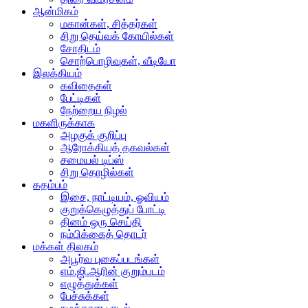
ஆன்மிகம்
மகான்கள், சித்தர்கள்
சிறு தெய்வக் கோயில்கள்
சோதிடம்
சொற்பொழிவுகள், வீடியோ
இலக்கியம்
கவிதைகள்
பேட்டிகள்
நேற்றைய நிழல்
மகளிருக்காக
அழகுக் குறிப்பு
ஆரோக்கியத் தகவல்கள்
சமையல் டிப்ஸ்
சிறு தொழில்கள்
கதம்பம்
இசை, நாட்டியம், ஓவியம்
குறுக்கெழுத்துப் போட்டி
தினம் ஒரு செய்தி
நம்பிக்கைத் தொடர்
மக்கள் திலகம்
அபூர்வ புகைப்படங்கள்
எம்.ஜி.ஆரின் குறும்படம்
எழுத்துக்கள்
பேச்சுக்கள்