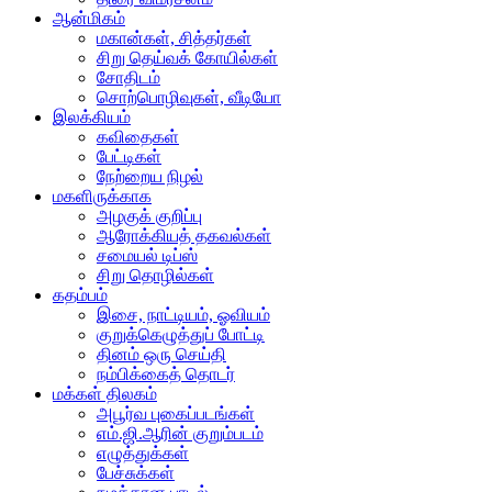
ஆன்மிகம்
மகான்கள், சித்தர்கள்
சிறு தெய்வக் கோயில்கள்
சோதிடம்
சொற்பொழிவுகள், வீடியோ
இலக்கியம்
கவிதைகள்
பேட்டிகள்
நேற்றைய நிழல்
மகளிருக்காக
அழகுக் குறிப்பு
ஆரோக்கியத் தகவல்கள்
சமையல் டிப்ஸ்
சிறு தொழில்கள்
கதம்பம்
இசை, நாட்டியம், ஓவியம்
குறுக்கெழுத்துப் போட்டி
தினம் ஒரு செய்தி
நம்பிக்கைத் தொடர்
மக்கள் திலகம்
அபூர்வ புகைப்படங்கள்
எம்.ஜி.ஆரின் குறும்படம்
எழுத்துக்கள்
பேச்சுக்கள்