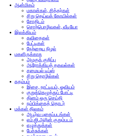
ஆன்மிகம்
மகான்கள், சித்தர்கள்
சிறு தெய்வக் கோயில்கள்
சோதிடம்
சொற்பொழிவுகள், வீடியோ
இலக்கியம்
கவிதைகள்
பேட்டிகள்
நேற்றைய நிழல்
மகளிருக்காக
அழகுக் குறிப்பு
ஆரோக்கியத் தகவல்கள்
சமையல் டிப்ஸ்
சிறு தொழில்கள்
கதம்பம்
இசை, நாட்டியம், ஓவியம்
குறுக்கெழுத்துப் போட்டி
தினம் ஒரு செய்தி
நம்பிக்கைத் தொடர்
மக்கள் திலகம்
அபூர்வ புகைப்படங்கள்
எம்.ஜி.ஆரின் குறும்படம்
எழுத்துக்கள்
பேச்சுக்கள்