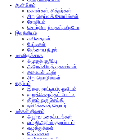
ஆன்மிகம்
மகான்கள், சித்தர்கள்
சிறு தெய்வக் கோயில்கள்
சோதிடம்
சொற்பொழிவுகள், வீடியோ
இலக்கியம்
கவிதைகள்
பேட்டிகள்
நேற்றைய நிழல்
மகளிருக்காக
அழகுக் குறிப்பு
ஆரோக்கியத் தகவல்கள்
சமையல் டிப்ஸ்
சிறு தொழில்கள்
கதம்பம்
இசை, நாட்டியம், ஓவியம்
குறுக்கெழுத்துப் போட்டி
தினம் ஒரு செய்தி
நம்பிக்கைத் தொடர்
மக்கள் திலகம்
அபூர்வ புகைப்படங்கள்
எம்.ஜி.ஆரின் குறும்படம்
எழுத்துக்கள்
பேச்சுக்கள்