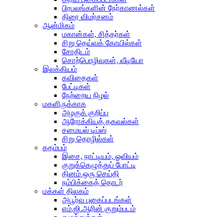
பிரபலங்களின் நேர்காணல்கள்
திரை விமர்சனம்
ஆன்மிகம்
மகான்கள், சித்தர்கள்
சிறு தெய்வக் கோயில்கள்
சோதிடம்
சொற்பொழிவுகள், வீடியோ
இலக்கியம்
கவிதைகள்
பேட்டிகள்
நேற்றைய நிழல்
மகளிருக்காக
அழகுக் குறிப்பு
ஆரோக்கியத் தகவல்கள்
சமையல் டிப்ஸ்
சிறு தொழில்கள்
கதம்பம்
இசை, நாட்டியம், ஓவியம்
குறுக்கெழுத்துப் போட்டி
தினம் ஒரு செய்தி
நம்பிக்கைத் தொடர்
மக்கள் திலகம்
அபூர்வ புகைப்படங்கள்
எம்.ஜி.ஆரின் குறும்படம்