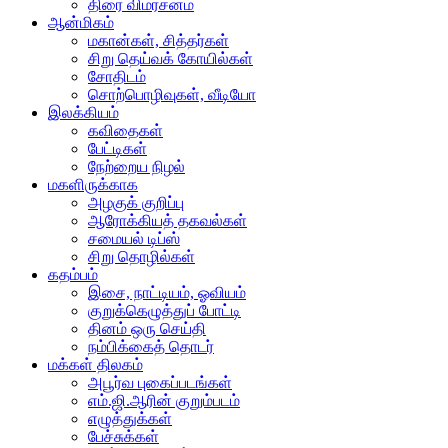
திரை விமர்சனம்
ஆன்மிகம்
மகான்கள், சித்தர்கள்
சிறு தெய்வக் கோயில்கள்
சோதிடம்
சொற்பொழிவுகள், வீடியோ
இலக்கியம்
கவிதைகள்
பேட்டிகள்
நேற்றைய நிழல்
மகளிருக்காக
அழகுக் குறிப்பு
ஆரோக்கியத் தகவல்கள்
சமையல் டிப்ஸ்
சிறு தொழில்கள்
கதம்பம்
இசை, நாட்டியம், ஓவியம்
குறுக்கெழுத்துப் போட்டி
தினம் ஒரு செய்தி
நம்பிக்கைத் தொடர்
மக்கள் திலகம்
அபூர்வ புகைப்படங்கள்
எம்.ஜி.ஆரின் குறும்படம்
எழுத்துக்கள்
பேச்சுக்கள்