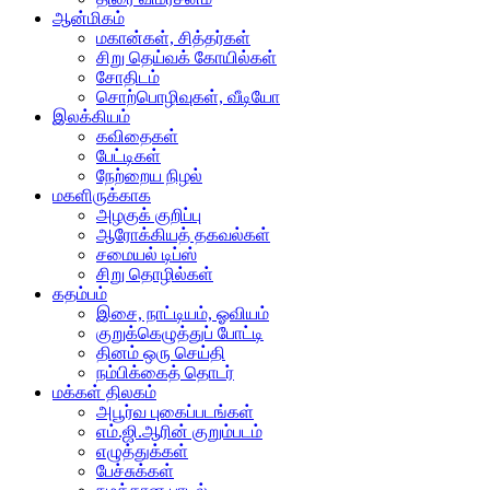
ஆன்மிகம்
மகான்கள், சித்தர்கள்
சிறு தெய்வக் கோயில்கள்
சோதிடம்
சொற்பொழிவுகள், வீடியோ
இலக்கியம்
கவிதைகள்
பேட்டிகள்
நேற்றைய நிழல்
மகளிருக்காக
அழகுக் குறிப்பு
ஆரோக்கியத் தகவல்கள்
சமையல் டிப்ஸ்
சிறு தொழில்கள்
கதம்பம்
இசை, நாட்டியம், ஓவியம்
குறுக்கெழுத்துப் போட்டி
தினம் ஒரு செய்தி
நம்பிக்கைத் தொடர்
மக்கள் திலகம்
அபூர்வ புகைப்படங்கள்
எம்.ஜி.ஆரின் குறும்படம்
எழுத்துக்கள்
பேச்சுக்கள்