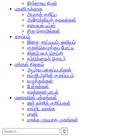
நேற்றைய நிழல்
மகளிருக்காக
அழகுக் குறிப்பு
ஆரோக்கியத் தகவல்கள்
சமையல் டிப்ஸ்
சிறு தொழில்கள்
கதம்பம்
இசை, நாட்டியம், ஓவியம்
குறுக்கெழுத்துப் போட்டி
தினம் ஒரு செய்தி
நம்பிக்கைத் தொடர்
மக்கள் திலகம்
அபூர்வ புகைப்படங்கள்
எம்.ஜி.ஆரின் குறும்படம்
எழுத்துக்கள்
பேச்சுக்கள்
நமக்கான பாடல்
மணாவின் பக்கங்கள்
ஊர் சுற்றிக் குறிப்புகள்
சாப்பிட வாங்க
பரண்
மறக்க முடியாத முகங்கள்