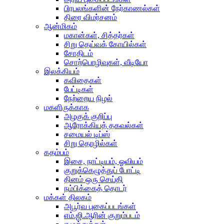
பிரபலங்களின் நேர்காணல்கள்
திரை விமர்சனம்
ஆன்மிகம்
மகான்கள், சித்தர்கள்
சிறு தெய்வக் கோயில்கள்
சோதிடம்
சொற்பொழிவுகள், வீடியோ
இலக்கியம்
கவிதைகள்
பேட்டிகள்
நேற்றைய நிழல்
மகளிருக்காக
அழகுக் குறிப்பு
ஆரோக்கியத் தகவல்கள்
சமையல் டிப்ஸ்
சிறு தொழில்கள்
கதம்பம்
இசை, நாட்டியம், ஓவியம்
குறுக்கெழுத்துப் போட்டி
தினம் ஒரு செய்தி
நம்பிக்கைத் தொடர்
மக்கள் திலகம்
அபூர்வ புகைப்படங்கள்
எம்.ஜி.ஆரின் குறும்படம்