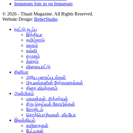
Instagram
Join us on Instagram
© 2026 - Thaaii Magazine. All Rights Reserved.
Website Design:
BetterStudio
நாட்டு நடப்பு
இந்தியா
தமிழ்நாடு
உலகம்
கல்வி
சமூகம்
க்ரைம்
விளையாட்டு
சினிமா
அரிய புகைப்படங்கள்
பிரபலங்களின் நேர்காணல்கள்
திரை விமர்சனம்
ஆன்மிகம்
மகான்கள், சித்தர்கள்
சிறு தெய்வக் கோயில்கள்
சோதிடம்
சொற்பொழிவுகள், வீடியோ
இலக்கியம்
கவிதைகள்
பேட்டிகள்