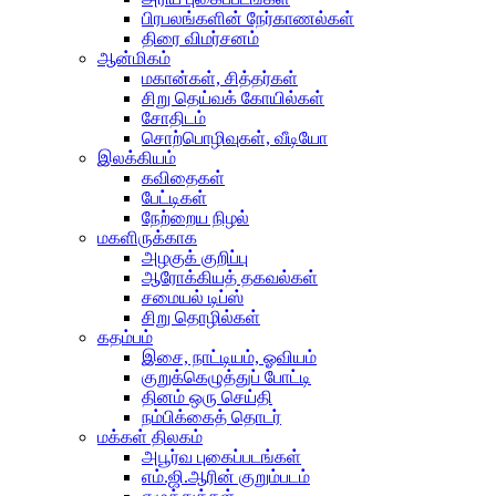
பிரபலங்களின் நேர்காணல்கள்
திரை விமர்சனம்
ஆன்மிகம்
மகான்கள், சித்தர்கள்
சிறு தெய்வக் கோயில்கள்
சோதிடம்
சொற்பொழிவுகள், வீடியோ
இலக்கியம்
கவிதைகள்
பேட்டிகள்
நேற்றைய நிழல்
மகளிருக்காக
அழகுக் குறிப்பு
ஆரோக்கியத் தகவல்கள்
சமையல் டிப்ஸ்
சிறு தொழில்கள்
கதம்பம்
இசை, நாட்டியம், ஓவியம்
குறுக்கெழுத்துப் போட்டி
தினம் ஒரு செய்தி
நம்பிக்கைத் தொடர்
மக்கள் திலகம்
அபூர்வ புகைப்படங்கள்
எம்.ஜி.ஆரின் குறும்படம்