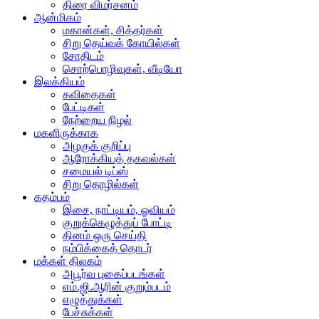
திரை விமர்சனம்
ஆன்மிகம்
மகான்கள், சித்தர்கள்
சிறு தெய்வக் கோயில்கள்
சோதிடம்
சொற்பொழிவுகள், வீடியோ
இலக்கியம்
கவிதைகள்
பேட்டிகள்
நேற்றைய நிழல்
மகளிருக்காக
அழகுக் குறிப்பு
ஆரோக்கியத் தகவல்கள்
சமையல் டிப்ஸ்
சிறு தொழில்கள்
கதம்பம்
இசை, நாட்டியம், ஓவியம்
குறுக்கெழுத்துப் போட்டி
தினம் ஒரு செய்தி
நம்பிக்கைத் தொடர்
மக்கள் திலகம்
அபூர்வ புகைப்படங்கள்
எம்.ஜி.ஆரின் குறும்படம்
எழுத்துக்கள்
பேச்சுக்கள்