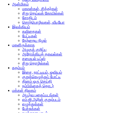
ஆன்மிகம்
மகான்கள், சித்தர்கள்
சிறு தெய்வக் கோயில்கள்
சோதிடம்
சொற்பொழிவுகள், வீடியோ
இலக்கியம்
கவிதைகள்
பேட்டிகள்
நேற்றைய நிழல்
மகளிருக்காக
அழகுக் குறிப்பு
ஆரோக்கியத் தகவல்கள்
சமையல் டிப்ஸ்
சிறு தொழில்கள்
கதம்பம்
இசை, நாட்டியம், ஓவியம்
குறுக்கெழுத்துப் போட்டி
தினம் ஒரு செய்தி
நம்பிக்கைத் தொடர்
மக்கள் திலகம்
அபூர்வ புகைப்படங்கள்
எம்.ஜி.ஆரின் குறும்படம்
எழுத்துக்கள்
பேச்சுக்கள்