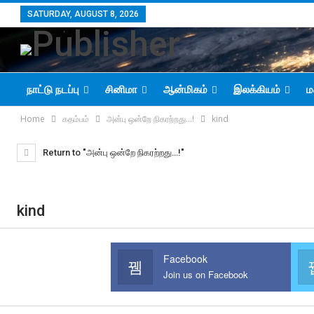
SATURDAY, AUGUST 8, 2026
நாட்டு நடப்பு
சினிமா
ஆன்மிகம்
இலக்கியம்
ம
Home
கதம்பம்
அன்பு ஒன்றே நிகரற்றது…!
kind
Return to "அன்பு ஒன்றே நிகரற்றது…!"
kind
Facebook
Join us on Facebook