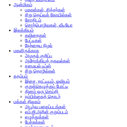
ஆன்மிகம்
மகான்கள், சித்தர்கள்
சிறு தெய்வக் கோயில்கள்
சோதிடம்
சொற்பொழிவுகள், வீடியோ
இலக்கியம்
கவிதைகள்
பேட்டிகள்
நேற்றைய நிழல்
மகளிருக்காக
அழகுக் குறிப்பு
ஆரோக்கியத் தகவல்கள்
சமையல் டிப்ஸ்
சிறு தொழில்கள்
கதம்பம்
இசை, நாட்டியம், ஓவியம்
குறுக்கெழுத்துப் போட்டி
தினம் ஒரு செய்தி
நம்பிக்கைத் தொடர்
மக்கள் திலகம்
அபூர்வ புகைப்படங்கள்
எம்.ஜி.ஆரின் குறும்படம்
எழுத்துக்கள்
பேச்சுக்கள்