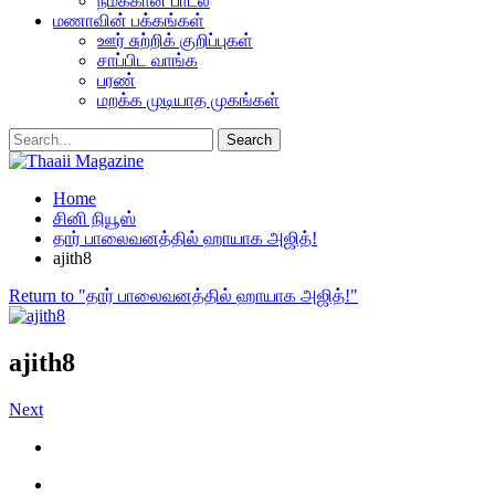
நமக்கான பாடல்
மணாவின் பக்கங்கள்
ஊர் சுற்றிக் குறிப்புகள்
சாப்பிட வாங்க
பரண்
மறக்க முடியாத முகங்கள்
Home
சினி நியூஸ்
தார் பாலைவனத்தில் ஹாயாக அஜித்!
ajith8
Return to "தார் பாலைவனத்தில் ஹாயாக அஜித்!"
ajith8
Next