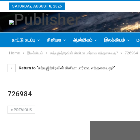
SATURDAY, AUGUST 8, 2026
நாட்டு நடப்பு
சினிமா
ஆன்மிகம்
இலக்கியம்
ம
Home
இலக்கியம்
சத்யஜித்ரேவின் சினிமா பார்வை எத்தகையது?
726984
Return to "சத்யஜித்ரேவின் சினிமா பார்வை எத்தகையது?"
726984
PREVIOUS