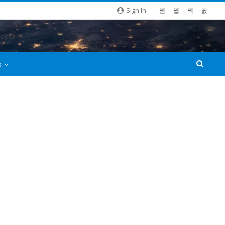
Sign In
்