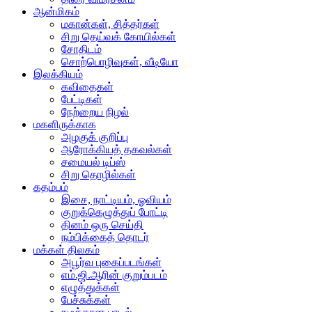
ஆன்மிகம்
மகான்கள், சித்தர்கள்
சிறு தெய்வக் கோயில்கள்
சோதிடம்
சொற்பொழிவுகள், வீடியோ
இலக்கியம்
கவிதைகள்
பேட்டிகள்
நேற்றைய நிழல்
மகளிருக்காக
அழகுக் குறிப்பு
ஆரோக்கியத் தகவல்கள்
சமையல் டிப்ஸ்
சிறு தொழில்கள்
கதம்பம்
இசை, நாட்டியம், ஓவியம்
குறுக்கெழுத்துப் போட்டி
தினம் ஒரு செய்தி
நம்பிக்கைத் தொடர்
மக்கள் திலகம்
அபூர்வ புகைப்படங்கள்
எம்.ஜி.ஆரின் குறும்படம்
எழுத்துக்கள்
பேச்சுக்கள்